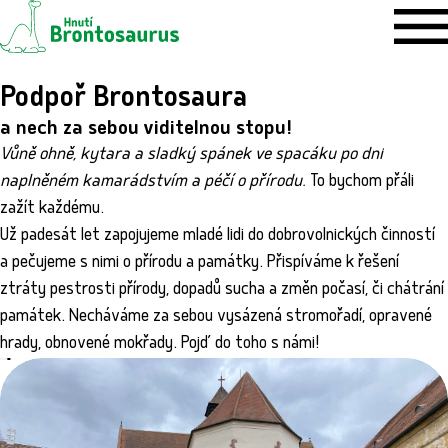
Podpoř Brontosaura
a nech za sebou viditelnou stopu!
Vůně ohně, kytara a sladký spánek ve spacáku po dni
naplněném kamarádstvím a péčí o přírodu.
To bychom přáli
zažít každému.
Už padesát let zapojujeme mladé lidi do dobrovolnických činností
a pečujeme s nimi o přírodu a památky. Přispíváme k řešení
ztráty pestrosti přírody, dopadů sucha a změn počasí, či chátrání
památek. Necháváme za sebou vysázená stromořadí, opravené
hrady, obnovené mokřady. Pojď do toho s námi!