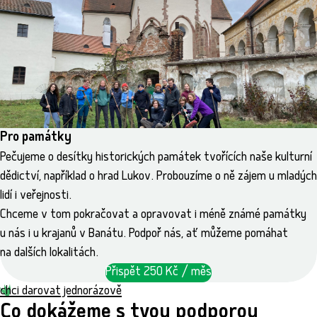
Pro památky
Pečujeme o desítky historických památek tvořících naše kulturní
dědictví, například o hrad Lukov. Probouzíme o ně zájem u mladých
lidí i veřejnosti.
Chceme v tom pokračovat a opravovat i méně známé památky
u nás i u krajanů v Banátu. Podpoř nás, ať můžeme pomáhat
na dalších lokalitách.
Přispět 250 Kč / měs
chci darovat jednorázově
Co dokážeme s tvou podporou