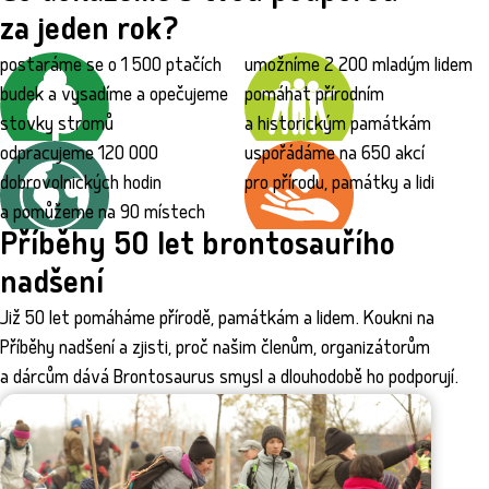
za jeden rok?
postaráme se o 1 500 ptačích
umožníme 2 200 mladým lidem
budek a vysadíme a opečujeme
pomáhat přírodním
stovky stromů
a historickým památkám
odpracujeme 120 000
uspořádáme na 650 akcí
dobrovolnických hodin
pro přírodu, památky a lidi
a pomůžeme na 90 místech
Příběhy 50 let brontosauřího
nadšení
Již 50 let pomáháme přírodě, památkám a lidem. Koukni na
Příběhy nadšení a zjisti, proč našim členům, organizátorům
a dárcům dává Brontosaurus smysl a dlouhodobě ho podporují.