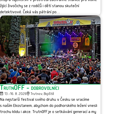
stop a tajemství! V prostředí záchranné stanice pro volně
žijící živočichy se z rodičů i dětí stanou skuteční
detektivové. Čeká vás pátrání po…
dlouhodobá
TrutnOFF - dobrovolníci
13.–16. 8. 2026
Trutnov, Bojiště
Na nejstarší festival svého druhu v Česku se vracíme
s naším Ekostanem, abychom do podhorského ležení vnesli
trochu klidu i akce. TrutnOFF je o setkávání generací a my