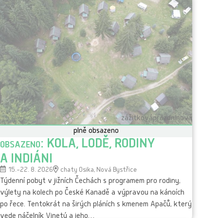
zážitková
prázdninová
plně obsazeno
obsazeno: KOLA, LODĚ, RODINY
A INDIÁNI
15.–22. 8. 2026
chaty Osika, Nová Bystřice
Týdenní pobyt v jižních Čechách s programem pro rodiny,
výlety na kolech po České Kanadě a výpravou na kánoích
po řece. Tentokrát na širých pláních s kmenem Apačů, který
vede náčelník Vinetú a jeho…