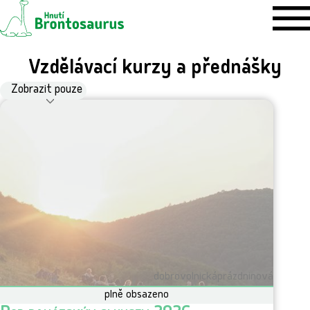
Vzdělávací kurzy a přednášky
S
Zobrazit pouze
vše
organizátorské kurzy
tématické kurzy a přednášky
e
z
n
a
m
a
k
c
dobrovolnická
prázdninová
plně obsazeno
í