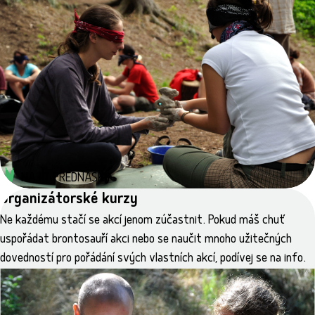
22.–29. 8. 2026
Pasíčka
Kapacita tábora je již naplněna. Přihlásit se můžeš jako
náhradník. Chceš se seznámit s novými lidmi?Chceš u toho
pomoct handicapovaným zvířatům na záchranné stanici?
Chceš prožít týden, po kterém se…
NAJÍT PŘEDNÁŠKY
Organizátorské kurzy
Ne každému stačí se akcí jenom zúčastnit. Pokud máš chuť
uspořádat brontosauří akci nebo se naučit mnoho užitečných
dovedností pro pořádání svých vlastních akcí, podívej se na info.
Tábor na KOLECH
23.–30. 8. 2026
Kaly