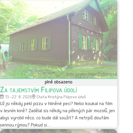
dobrovolnická
prázdninová
plně obsazeno
Za tajemstvím Filipova údolí
13.–22. 8. 2026
Chata Kristýna Filipovo údolí
Už jsi někdy pekl pizzu v hliněné peci? Nebo koukal na film
v lesním kině? Zadělal sis někdy na pěkných pár mozolů, jen
abys vyrobil něco, co bude dál soužit? A netrpíš doufám
sennou rýmou? Pokud si…