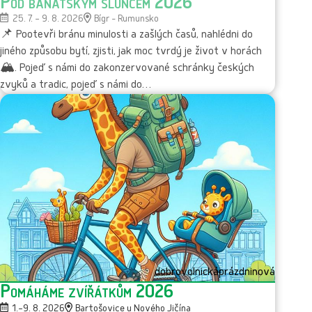
Pod banátským sluncem 2026
25. 7. – 9. 8. 2026
Bígr - Rumunsko
📌 Pootevři bránu minulosti a zašlých časů, nahlédni do
jiného způsobu bytí, zjisti, jak moc tvrdý je život v horách
🏔️. Pojeď s námi do zakonzervované schránky českých
zvyků a tradic, pojeď s námi do…
dobrovolnická
prázdninová
Pomáháme zvířátkům 2026
1.–9. 8. 2026
Bartošovice u Nového Jičína