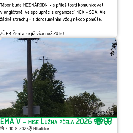
Tábor bude MEZINÁRODNÍ - s příležitostí komunikovat
v angličtině. Ve spolupráci s organizací INEX - SDA. Ale
žádné strachy - s dorozuměním vždy někdo pomůže.
ZČ HB Žirafa se již více než 20 let…
akce příroda
EMA V - mise Lužna pčela 2026 🐝🦋
7.–10. 8. 2026
Mikulčice