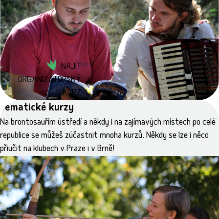
Celý den bude dětem zajištěn souvislý program s důrazem
na pobyt venku, děti zažijí výlety lesem, vaření na ohni,
chůzi potokem, lezení po skále a mnoho dalšího.
NAJÍT
ORGANIZÁTORSKÝ
KURZ
Tématické kurzy
Na brontosauřím ústředí a někdy i na zajímavých místech po celé
republice se můžeš zúčastnit mnoha kurzů. Někdy se lze i něco
přiučit na klubech v Praze i v Brně!
dobrovolnická
prázdninová
Tábor na Osice pro dospělé s dětmi
22.–30. 8. 2026
Albeř u Nové Bystřice
KDO jsou účastníci? Rodiče s dětmi. Rozptyl v generacích je
veliký, největší je věková skupina (dětí) mezi 9 a 14 lety.
Podle našich zkušeností děti do tří let vyžadují neustálou