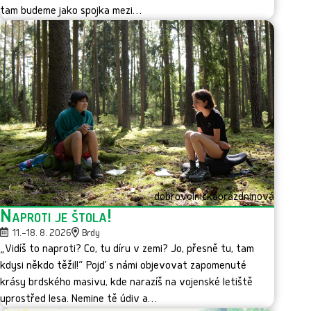
tam budeme jako spojka mezi…
dobrovolnická
prázdninová
Naproti je štola!
11.–18. 8. 2026
Brdy
„Vidíš to naproti? Co, tu díru v zemi? Jo, přesně tu, tam
kdysi někdo těžil!“ Pojď s námi objevovat zapomenuté
krásy brdského masivu, kde narazíš na vojenské letiště
uprostřed lesa. Nemine tě údiv a…