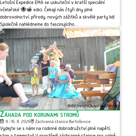
Letošní Expedice EMA se uskuteční v kratší speciální
včelařské 🐝🍯 edici. Čekají nás čtyři dny plné
dobrovolnictví, přírody, nových zážitků a skvělé party lidí.
Společně nahlédneme do fascinujícího…
dobrovolnická
prázdninová
Záhada pod korunami stromů
9.–16. 8. 2026
Záchranná stanice Bartošovice
Vydejte se s námi na rodinné dobrodružství plné napětí,