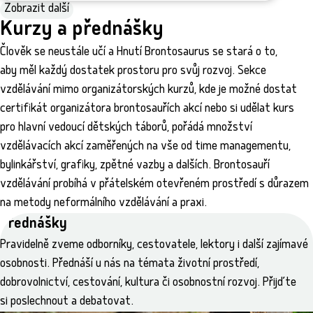
Zobrazit další
Kurzy a přednášky
dobrovolnická
prázdninová
plně obsazeno
Člověk se neustále učí a Hnutí Brontosaurus se stará o to,
Ve stínu kaktusů
aby měl každý dostatek prostoru pro svůj rozvoj. Sekce
17. 7. – 26. 8. 2026
Chaloupky, Nová Brtnice
vzdělávání mimo organizátorských kurzů, kde je možné dostat
Výlet do starodávného i současného Mexika
certifikát organizátora brontosauřích akcí nebo si udělat kurs
pro hlavní vedoucí dětských táborů, pořádá množství
vzdělávacích akcí zaměřených na vše od time managementu,
bylinkářství, grafiky, zpětné vazby a dalších. Brontosauří
vzdělávání probíhá v přátelském otevřeném prostředí s důrazem
na metody neformálního vzdělávání a praxi.
Přednášky
Pravidelně zveme odborníky, cestovatele, lektory i další zajímavé
osobnosti. Přednáší u nás na témata životní prostředí,
dobrovolnictví, cestování, kultura či osobnostní rozvoj. Přijďte
dobrovolnická
prázdninová
Kimuri XIX
si poslechnout a debatovat.