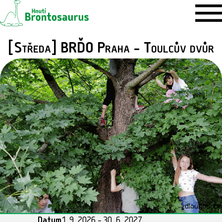
[Středa] BRĎO Praha - Toulcův dvůr
dlouhodobá
Datum
1. 9. 2026 – 30. 6. 2027