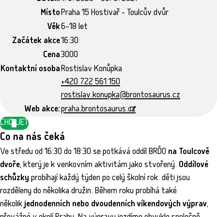
Místo
Praha 15 Hostivař - Toulcův dvůr
Věk
6–18 let
Začátek akce
16:30
Cena
3000
Kontaktní osoba
Rostislav Konůpka
+420 722 561 150
rostislav.konupka@brontosaurus.cz
Web akce:
praha.brontosaurus.cz
CHCI JET
Co na nás čeká
Ve středu od 16:30 do 18:30 se potkává oddíl BRĎO
na Toulcově
dvoře
, který je k venkovním aktivitám jako stvořený.
Oddílové
schůzky
probíhají každý týden po celý školní rok. děti jsou
rozděleny do několika družin. Během roku probíhá také
několik
jednodenních nebo dvoudenních víkendových výprav
,