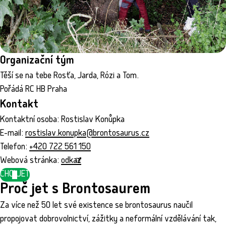
Organizační tým
Těší se na tebe Rosťa, Jarda, Rózi a Tom.
Pořádá RC HB Praha
Kontakt
Kontaktní osoba: Rostislav Konůpka
E-mail:
rostislav.konupka@brontosaurus.cz
Telefon:
+420 722 561 150
Webová stránka:
odkaz
CHCI JET
Proč jet s Brontosaurem
Za více než 50 let své existence se brontosaurus naučil
propojovat dobrovolnictví, zážitky a neformální vzdělávání tak,