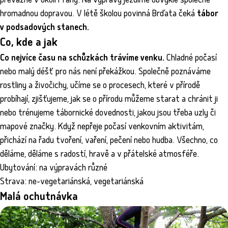
převážné v okolí Prahy. Na výpravy jezdíme obvykle společně
hromadnou dopravou. V létě školou povinná Brďata čeká
tábor
v podsadových stanech.
Co, kde a jak
Co nejvíce času na schůzkách trávíme venku.
Chladné počasí
nebo malý déšť pro nás není překážkou. Společně poznáváme
rostliny a živočichy, učíme se o procesech, které v přírodě
probíhají, zjišťujeme, jak se o přírodu můžeme starat a chránit ji
nebo trénujeme tábornické dovednosti, jakou jsou třeba uzly či
mapové značky. Když nepřeje počasí venkovním aktivitám,
přichází na řadu tvoření, vaření, pečení nebo hudba. Všechno, co
děláme, děláme s radostí, hravě a v přátelské atmosféře.
Ubytování: na výpravách různé
Strava: ne-vegetariánská, vegetariánská
Malá ochutnávka