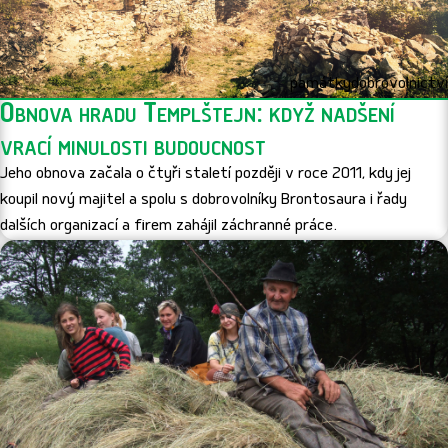
památky
dobrovolnictví
Obnova hradu Templštejn: když nadšení
vrací minulosti budoucnost
Jeho obnova začala o čtyři staletí později v roce 2011, kdy jej
koupil nový majitel a spolu s dobrovolníky Brontosaura i řady
dalších organizací a firem zahájil záchranné práce.