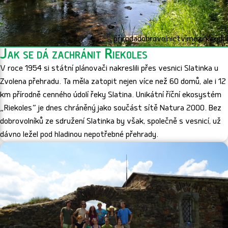
příroda
dobrovolnictví
mezinárodní
Jak se dá zachránit Riekoles
V roce 1954 si státní plánovači nakreslili přes vesnici Slatinka u
Zvolena přehradu. Ta měla zatopit nejen více než 60 domů, ale i 12
km přírodně cenného údolí řeky Slatina. Unikátní říční ekosystém
„Riekoles“ je dnes chráněný jako součást sítě Natura 2000. Bez
dobrovolníků ze sdružení Slatinka by však, společně s vesnicí, už
dávno ležel pod hladinou nepotřebné přehrady.