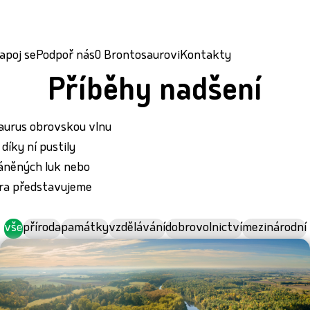
apoj se
Podpoř nás
O Brontosaurovi
Kontakty
Příběhy nadšení
saurus obrovskou vlnu
díky ní pustily
ráněných luk nebo
aura představujeme
vše
příroda
památky
vzdělávání
dobrovolnictví
mezinárodní