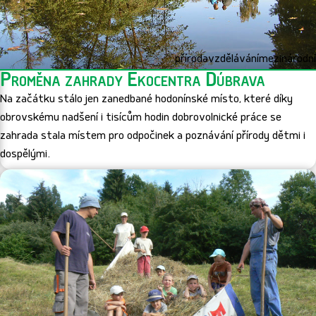
příroda
vzdělávání
mezinárodní
Proměna zahrady Ekocentra Dúbrava
Na začátku stálo jen zanedbané hodonínské místo, které díky
obrovskému nadšení i tisícům hodin dobrovolnické práce se
zahrada stala místem pro odpočinek a poznávání přírody dětmi i
dospělými.