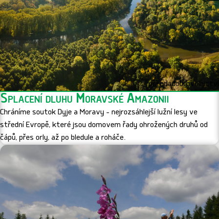
příroda
dobrovolnictví
Splacení dluhu Moravské Amazonii
Chráníme soutok Dyje a Moravy - nejrozsáhlejší lužní lesy ve
střední Evropě, které jsou domovem řady ohrožených druhů od
čápů, přes orly, až po bledule a roháče.