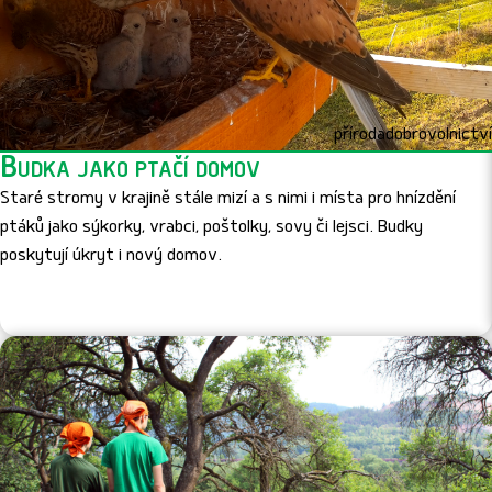
příroda
dobrovolnictví
Budka jako ptačí domov
Staré stromy v krajině stále mizí a s nimi i místa pro hnízdění
ptáků jako sýkorky, vrabci, poštolky, sovy či lejsci. Budky
poskytují úkryt i nový domov.