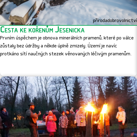
příroda
dobrovolnictví
Cesta ke kořenům Jesenicka
Prvním úspěchem je obnova minerálních pramenů, které po válce
zůstaly bez údržby a někde úplně zmizely. Území je navíc
protkáno sítí naučných stezek věnovaných léčivým pramenům.