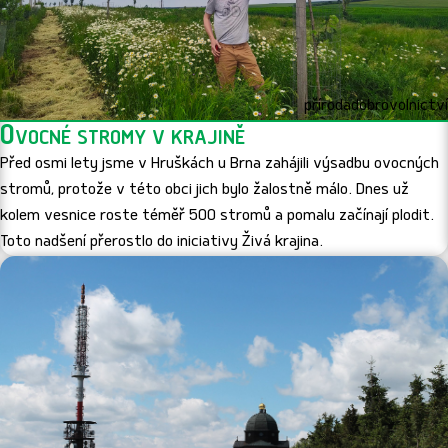
příroda
dobrovolnictví
Ovocné stromy v krajině
Před osmi lety jsme v Hruškách u Brna zahájili výsadbu ovocných
stromů, protože v této obci jich bylo žalostně málo. Dnes už
kolem vesnice roste téměř 500 stromů a pomalu začínají plodit.
Toto nadšení přerostlo do iniciativy Živá krajina.