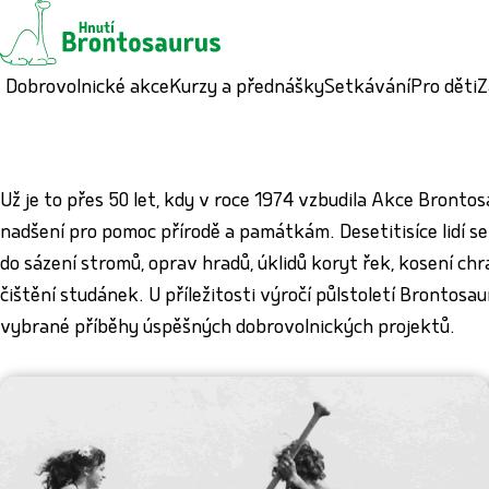
Dobrovolnické akce
Kurzy a přednášky
Setkávání
Pro děti
Z
Už je to přes 50 let, kdy v roce 1974 vzbudila Akce Bronto
nadšení pro pomoc přírodě a památkám. Desetitisíce lidí se 
do sázení stromů, oprav hradů, úklidů koryt řek, kosení ch
čištění studánek. U příležitosti výročí půlstoletí Brontos
vybrané příběhy úspěšných dobrovolnických projektů.