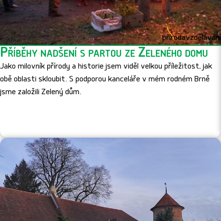
příroda
vzdělávání
Příběhy nadšení s partou ze Zeleného domu
Jako milovník přírody a historie jsem viděl velkou příležitost, jak
obě oblasti skloubit. S podporou kanceláře v mém rodném Brně
jsme založili Zelený dům.