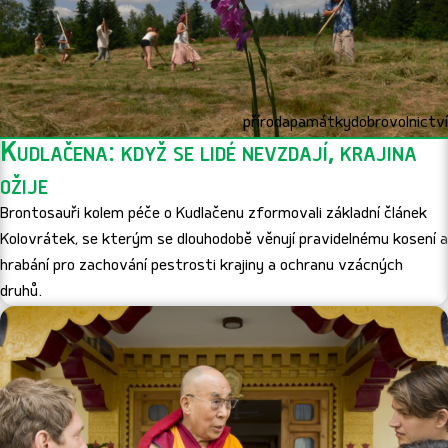
příroda
památky
dobrovolnictví
Kudlačena: když se lidé nevzdají, krajina
ožije
Brontosauři kolem péče o Kudlačenu zformovali základní článek
Kolovrátek, se kterým se dlouhodobě věnují pravidelnému kosení a
hrabání pro zachování pestrosti krajiny a ochranu vzácných
druhů.