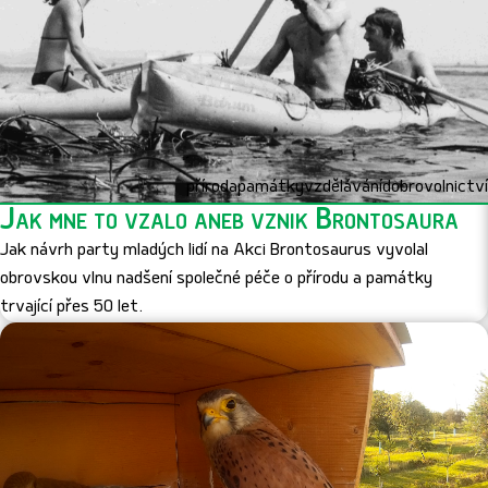
příroda
památky
vzdělávání
dobrovolnictví
Jak mne to vzalo aneb vznik Brontosaura
Jak návrh party mladých lidí na Akci Brontosaurus vyvolal
obrovskou vlnu nadšení společné péče o přírodu a památky
trvající přes 50 let.