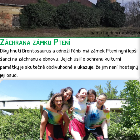
památky
dobrovolnictví
Záchrana zámku Ptení
Díky hnutí Brontosaurus a odnoži Fénix má zámek Ptení nyní lepší
šanci na záchranu a obnovu. Jejich úsilí o ochranu kulturní
památky je skutečně obdivuhodné a ukazuje, že jim není lhostejný
její osud.