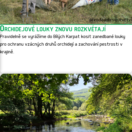
příroda
dobrovolnictví
Orchidejové louky znovu rozkvétají
Pravidelně se vyrážíme do Bílých Karpat kosit zanedbané louky
pro ochranu vzácných druhů orchidejí a zachování pestrosti v
krajině.