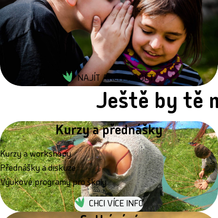
NAJÍT AKCI PRO DĚTI
Ještě by tě 
Kurzy a přednášky
Kurzy a workshopy
Přednášky a diskuze
Výukové programy pro školy
CHCI VÍCE INFO