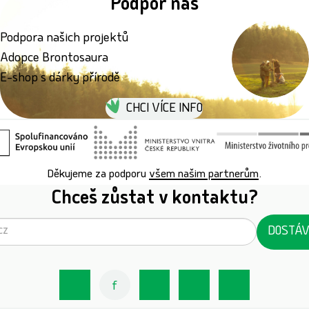
Podpoř nás
Podpora našich projektů
Adopce Brontosaura
E-shop s dárky přírodě
CHCI VÍCE INFO
Děkujeme za podporu
všem našim partnerům
.
Chceš zůstat v kontaktu?
DOSTÁV