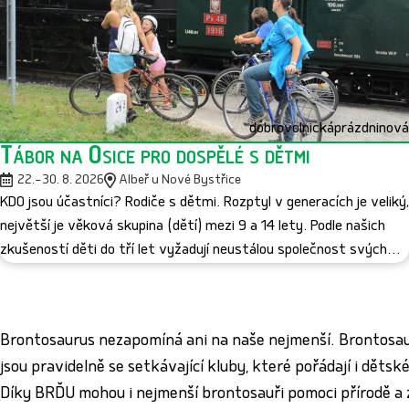
dobrovolnická
prázdninová
Tábor na Osice pro dospělé s dětmi
22.–30. 8. 2026
Albeř u Nové Bystřice
KDO jsou účastníci? Rodiče s dětmi. Rozptyl v generacích je veliký,
největší je věková skupina (dětí) mezi 9 a 14 lety. Podle našich
zkušeností děti do tří let vyžadují neustálou společnost svých…
Brontosaurus nezapomíná ani na naše nejmenší. Brontosau
jsou pravidelně se setkávající kluby, které pořádají i dětské
Díky BRĎU mohou i nejmenší brontosauři pomoci přírodě a 