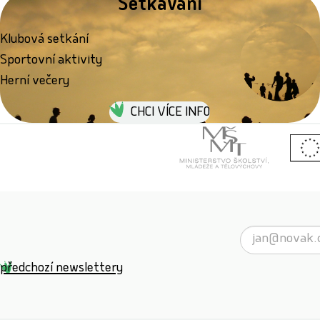
Setkávání
Klubová setkání
Sportovní aktivity
Herní večery
CHCI VÍCE INFO
předchozí newslettery