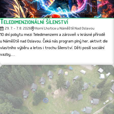
o
zážitková
prázdninová
Teledimenzionální šílenství
d
29. 7. – 7. 8. 2026
Horní Lhotice u Náměště Nad Oslavou
10 dní pobytu mezi Teledimenzemi a zároveň v krásné přírodě
ě
u Náměště nad Oslavou. Čeká nás program plný her, aktivit dle
vlastního výběru a letos i trochu šílenství. Děti posílí sociální
t
vazby,…
i
a
r
o