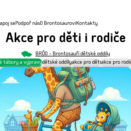
apoj se
Podpoř nás
O Brontosaurovi
Kontakty
Akce pro děti i rodiče
BRĎO – Brontosauří dětské oddíly
é tábory a výpravy
dětské oddíly
akce pro děti
akce pro rodi