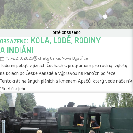
d
i
zážitková
prázdninová
č
plně obsazeno
obsazeno: KOLA, LODĚ, RODINY
e
A INDIÁNI
s
15.–22. 8. 2026
chaty Osika, Nová Bystřice
Týdenní pobyt v jižních Čechách s programem pro rodiny, výlety
na kolech po České Kanadě a výpravou na kánoích po řece.
d
Tentokrát na širých pláních s kmenem Apačů, který vede náčelník
Vinetú a jeho…
ě
t
m
i