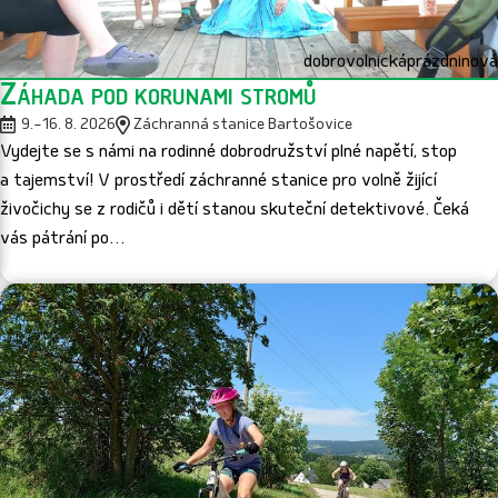
dobrovolnická
prázdninová
Záhada pod korunami stromů
9.–16. 8. 2026
Záchranná stanice Bartošovice
Vydejte se s námi na rodinné dobrodružství plné napětí, stop
a tajemství! V prostředí záchranné stanice pro volně žijící
živočichy se z rodičů i dětí stanou skuteční detektivové. Čeká
vás pátrání po…