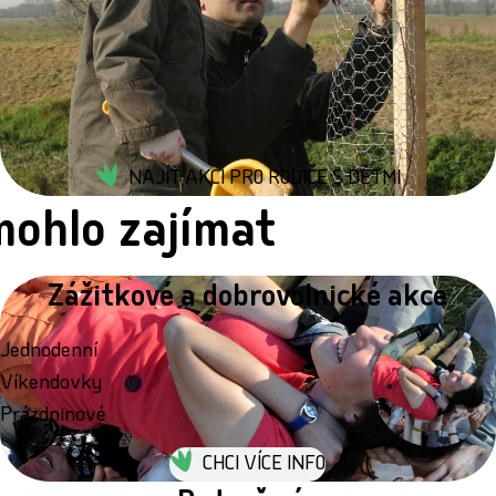
NAJÍT AKCI PRO RODIČE S DĚTMI
mohlo zajímat
Zážitkové a dobrovolnické akce
Jednodenní
Víkendovky
Prázdninové
CHCI VÍCE INFO