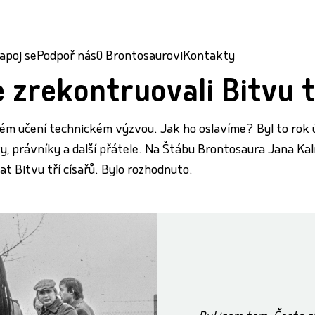
apoj se
Podpoř nás
O Brontosaurovi
Kontakty
 zrekontruovali Bitvu t
m učení technickém výzvou. Jak ho oslavíme? Byl to rok 
, právníky a další přátele. Na Štábu Brontosaura Jana Kalná 
t Bitvu tří císařů. Bylo rozhodnuto.