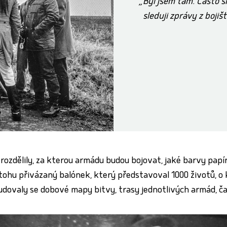
Byl jsem tam. Často s
sleduji zprávy z bojiš
 rozdělily, za kterou armádu budou bojovat, jaké barvy papí
hu přivázaný balónek, který představoval 1000 životů, o kt
udovaly se dobové mapy bitvy, trasy jednotlivých armád, časy