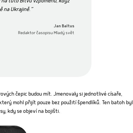
i na tuto Bitvu vzpomenu, když
tě na Ukrajině.
Jan Baltus
Redaktor časopisu Mladý svět
rových čepic budou mít. Jmenovaly si jednotlivé císaře,
erý mohl přijít pouze bez použití špendlíků. Ten batoh byl
, kdy se objeví na bojišti.