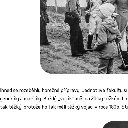
Ihned se rozeběhly horečné přípravy. Jednotlivé fakulty si
generály a maršály. Každý „voják“ měl na 20 kg těžkém bato
tak těžký, protože ho tak měli těžký vojáci v roce 1805. St