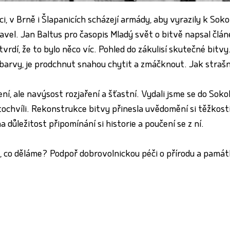
, v Brně i Šlapanicích scházejí armády, aby vyrazily k Sokol
vel. Jan Baltus pro časopis Mladý svět o bitvě napsal člán
vrdí, že to bylo něco víc. Pohled do zákulisí skutečné bitv
né barvy, je prodchnut snahou chytit a zmáčknout. Jak stra
vení, ale navýsost rozjaření a šťastní. Vydali jsme se do Sok
ochvíli. Rekonstrukce bitvy přinesla uvědomění si těžkosti 
 důležitost připomínání si historie a poučení se z ní.
, co děláme? Podpoř dobrovolnickou péči o přírodu a pamá