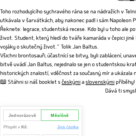
Toho rozhodujícího sychravého rána se na nádražích v Telnici
utkávala v šarvátkách, aby nakonec padl i sám Napoleon Pa
Řeknete: legrace, studentská recese. Kdo byl u toho ale pot
život. Student, který hledí do tváře kamaráda v čepici ji
vojáky o skutečný život.“ Tolik Jan Baltus.
Všichni brontosauři, účastnící se bitvy, byli zablácení, una
bitvě uvádí Jan Baltus, nejednalo se jen o studentskou krat
historických znalostí, vděčnost za současný mír a ukázala na
📖 Stáhni si náš booklet s
českými
a
slovenskými
příběhy!
Dává ti smysl