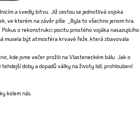
nicím a svedly bitvu. Již cestou se jednotlivá vojska
ek, ve kterém na závěr píše: „Byla to všechno jenom hra.
y. Pokus o rekonstrukci pocitu prostého vojáka nasazujícího
šná musela být atmosféra krvavé řeže, která zbavovala
olnic, kde jsme večer prožili na Vlasteneckém bálu. Jak o
tehdejší doby a dopadů války na životy lidí, prohloubení
tky kolem nás.