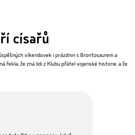
ří císařů
úspěšných víkendovek i prázdnin s Brontosaurem a
řekla, že zná lidi z Klubu přátel vojenské historie, a že