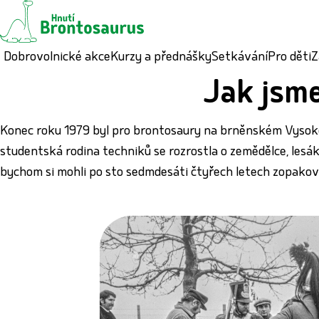
Dobrovolnické akce
Kurzy a přednášky
Setkávání
Pro děti
Z
Jak jsme
Konec roku 1979 byl pro brontosaury na brněnském Vysoké
studentská rodina techniků se rozrostla o zemědělce, lesáky
bychom si mohli po sto sedmdesáti čtyřech letech zopakova