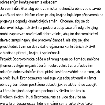
odvezeným kontejnerem s odpadem.
Je velmi důležité, aby obnova místa neskončila obnovou staveb
a zařízení obce. Naším cílem je, aby krajina byla lépe připravená na
projevy a dopady klimatických změn. Chceme, aby se do
dobrovolnických aktivit na podporu adaptace přírody a krajiny
mohli zapojovat noví mladí dobrovolníci, aby jim dobrovolnictví
dávalo smysl nejen jako pracovní činnost, ale aby se jeho
prostřednictvím se dozvídali o významu konkrétních aktivit
z hlediska přírody, krajiny i společnosti.
Projekt Dobrovolnická péče o stromy nejen po tornádu nabídne
jihomoravským organizátorům dobrovolnictví, a především
mladým dobrovolníkům řadu příležitostí dozvědět se o tom, jak
a proč Hnutí Brontosaurus realizuje výsadby stromů v rámci
obnovy tornádem postižené oblasti, jak se aktivně se zapojit
a téma krajinné adaptace pochopit v širším kontextu.
O všech akcích Hnutí Brontosaurus se více dozvíte na
www.brontosaurus.cz
, kde je možné se na tyto akce také