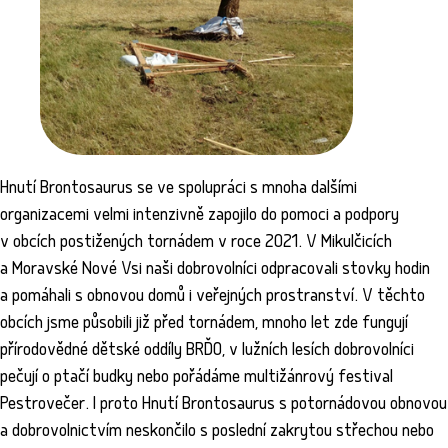
Hnutí Brontosaurus se ve spolupráci s mnoha dalšími
organizacemi velmi intenzivně zapojilo do pomoci a podpory
v obcích postižených tornádem v roce 2021. V Mikulčicích
a Moravské Nové Vsi naši dobrovolníci odpracovali stovky hodin
a pomáhali s obnovou domů i veřejných prostranství. V těchto
obcích jsme působili již před tornádem, mnoho let zde fungují
přírodovědné dětské oddíly BRĎO, v lužních lesích dobrovolníci
pečují o ptačí budky nebo pořádáme multižánrový festival
Pestrovečer. I proto Hnutí Brontosaurus s potornádovou obnovou
a dobrovolnictvím neskončilo s poslední zakrytou střechou nebo