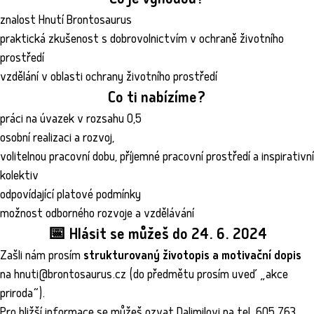
Co je výhodou?
znalost Hnutí Brontosaurus
praktická zkušenost s dobrovolnictvím v ochraně životního
prostředí
vzdělání v oblasti ochrany životního prostředí
Co ti nabízíme?
práci na úvazek v rozsahu 0,5
osobní realizaci a rozvoj,
volitelnou pracovní dobu, příjemné pracovní prostředí a inspirativní
kolektiv
odpovídající platové podmínky
možnost odborného rozvoje a vzdělávání
📅
Hlásit se můžeš do 24. 6. 2024
Zašli nám prosím
strukturovaný životopis a motivační
dopis
na hnuti@brontosaurus.cz (do předmětu prosím uveď „akce
priroda“).
Pro bližší informace se můžeš ozvat Dalimilovi na tel. 605 763