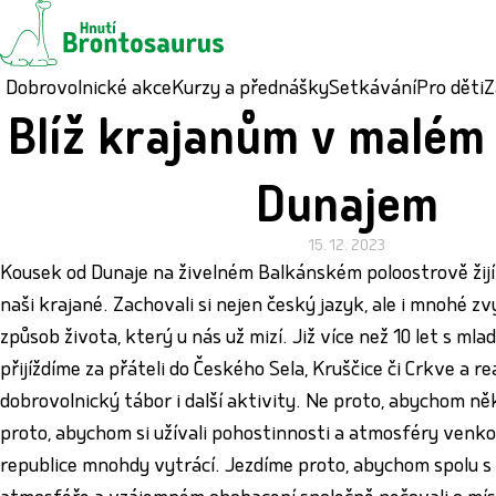
Dobrovolnické akce
Kurzy a přednášky
Setkávání
Pro děti
Z
Blíž krajanům v malém
Dunajem
15. 12. 2023
Kousek od Dunaje na živelném Balkánském poloostrově žijí 
naši krajané. Zachovali si nejen český jazyk, ale i mnohé z
způsob života, který u nás už mizí. Již více než 10 let s mlad
přijíždíme za přáteli do Českého Sela, Kruščice či Crkve a r
dobrovolnický tábor i další aktivity. Ne proto, abychom n
proto, abychom si užívali pohostinnosti a atmosféry venko
republice mnohdy vytrácí. Jezdíme proto, abychom spolu s