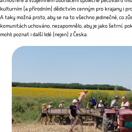
atmosféře a vzájemném obohacení společně pečovali o mís
kulturním (a přírodním) dědictvím cenným pro krajany i pro
A taky možná proto, aby se na to všechno jedinečné, co zů
komunitách uchováno, nezapomnělo, aby je jako šetrní, poko
mohli poznat i další lidé (nejen) z Česka.