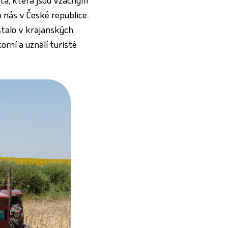
ta, která jsou vzácným
 nás v České republice.
stalo v krajanských
rní a uznalí turisté