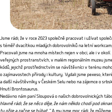
Jsme rádi, že v roce 2023 společně pracovat i užívat společ
s téměř dvacítkou mladých dobrovolníků na letní workcam
Pracovali jsme na mnoha místech nejen v obci, ale i v okolí.
veřejných prostranstvích, v malém regionálním muzeu jsme d
kódů, jejichž prostřednictvím se návštěvníci v terénu mo
o zajímavostech přírody i kultury. Vydali jsme pexeso, kter
a další návštěvníky v Českém Selu nebo na zájemce o srbs
Hnutí Brontosaurus.
Nedávno nám paní Sloupová o našich dobrovolnických táb
hlavně rádi, že se něco děje, že nám někdo chodí pod oknam
tu ožije a začne se hýbat.“
A my jsme moc rádi, že můžeme 