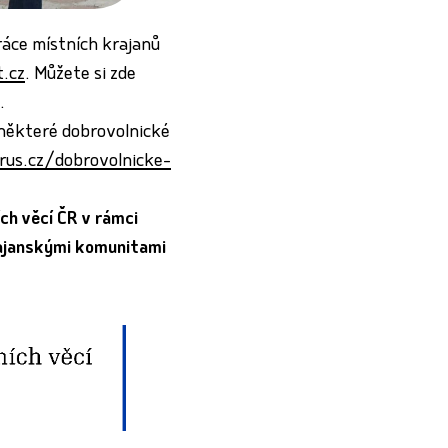
ráce místních krajanů
.cz
. Můžete si zde
.
e některé dobrovolnické
rus.cz/dobrovolnicke-
ch věcí ČR v rámci
rajanskými komunitami