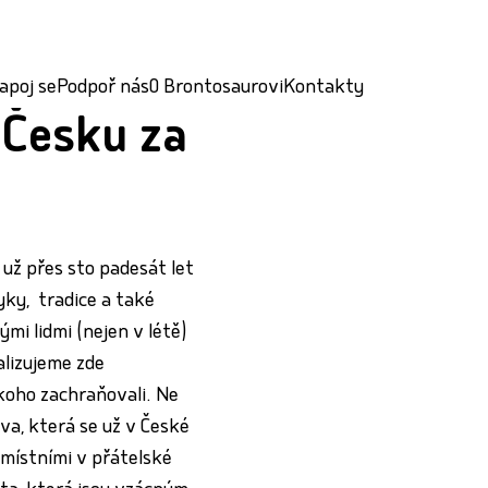
apoj se
Podpoř nás
O Brontosaurovi
Kontakty
 Česku za
už přes sto padesát let
vyky, tradice a také
ými lidmi (nejen v létě)
ealizujeme zde
ěkoho zachraňovali. Ne
va, která se už v České
 místními v přátelské