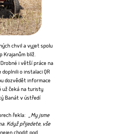
ných chvil a vyjet spolu
p Krajanům blíž.
 Drobné i větší práce na
oplnili o instalaci QR
hou dozvědět informace
é už čeká na turisty
ký Banát v ústředí
orech řekla:
„My jsme
a. Když přijedete, vše
nejen chodit pod