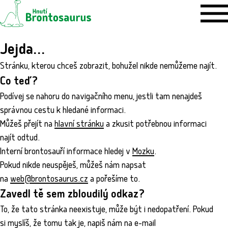
Jejda…
Stránku, kterou chceš zobrazit, bohužel nikde nemůžeme najít.
Co teď?
Podívej se nahoru do navigačního menu, jestli tam nenajdeš
správnou cestu k hledané informaci.
Můžeš přejít na
hlavní stránku
a zkusit potřebnou informaci
najít odtud.
Interní brontosauří informace hledej v
Mozku
.
Pokud nikde neuspěješ, můžeš nám napsat
na
web@brontosaurus.cz
a pořešíme to.
Zavedl tě sem zbloudilý odkaz?
To, že tato stránka neexistuje, může být i nedopatření. Pokud
si myslíš, že tomu tak je, napiš nám na e-mail