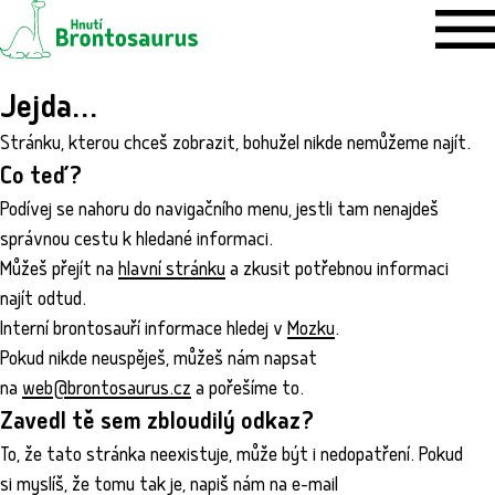
Jejda…
Stránku, kterou chceš zobrazit, bohužel nikde nemůžeme najít.
Co teď?
Podívej se nahoru do navigačního menu, jestli tam nenajdeš
správnou cestu k hledané informaci.
Můžeš přejít na
hlavní stránku
a zkusit potřebnou informaci
najít odtud.
Interní brontosauří informace hledej v
Mozku
.
Pokud nikde neuspěješ, můžeš nám napsat
na
web@brontosaurus.cz
a pořešíme to.
Zavedl tě sem zbloudilý odkaz?
To, že tato stránka neexistuje, může být i nedopatření. Pokud
si myslíš, že tomu tak je, napiš nám na e-mail