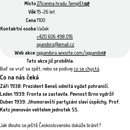
Místo
Zřícenina hradu Templštejn
Věk
15–26 let
Cena
1100
Kontaktní osoba
Vašek
+420 606 498 016
opandora@email.cz
Web akce:
oppandora.wixsite.com/oppandora
Tato akce již proběhla.
Buď se vrať se zpět, nebo se podívej
co se chystá
.
Co na nás čeká
Záři 1938: Prezident Beneš odmítá vydat pohraničí.
Leden 1939: Fronta se zastavila. Pevnost Brno vydrží!
Duben 1939: Jihomoravští partyzáni slaví úspěchy. Prof.
Katz jmenován velitelem jednotek SS.
Jak dlouho se ještě Československo dokáže bránit?