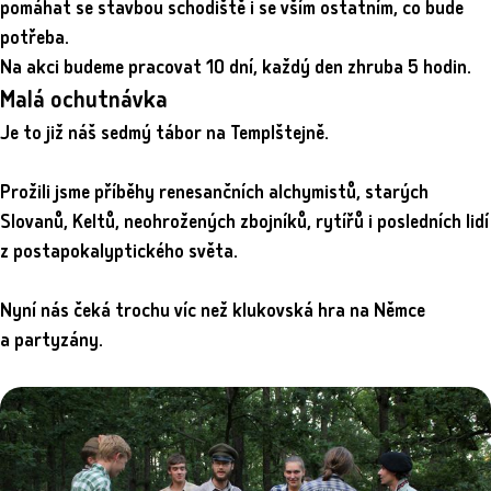
pomáhat se stavbou schodiště i se vším ostatním, co bude
potřeba.
Na akci budeme pracovat 10 dní, každý den zhruba 5 hodin.
Malá ochutnávka
Je to již náš sedmý tábor na Templštejně.
Prožili jsme příběhy renesančních alchymistů, starých
Slovanů, Keltů, neohrožených zbojníků, rytířů i posledních lidí
z postapokalyptického světa.
Nyní nás čeká trochu víc než klukovská hra na Němce
a partyzány.