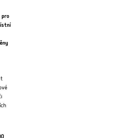
 pro
ístní
měny
at
nové
i
ích
00