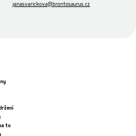
janasvarickova@brontosaurus.cz
iny
držení
y
na to
m