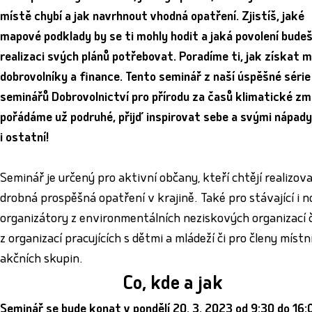
místě chybí a jak navrhnout vhodná opatření. Zjistíš, jaké
mapové podklady by se ti mohly hodit a jaká povolení budeš
realizaci svých plánů potřebovat. Poradíme ti, jak získat m
dobrovolníky a finance. Tento seminář z naší úspěšné série
seminářů Dobrovolnictví pro přírodu za časů klimatické z
pořádáme už podruhé, přijď inspirovat sebe a svými nápady
i ostatní!
Seminář je určený pro aktivní občany, kteří chtějí realizov
drobná prospěšná opatření v krajině. Také pro stávající i 
organizátory z environmentálních neziskových organizací č
z organizací pracujících s dětmi a mládeží či pro členy místn
akčních skupin.
Co, kde a jak
Seminář se bude konat v pondělí 20. 3. 2023 od 9:30 do 16: