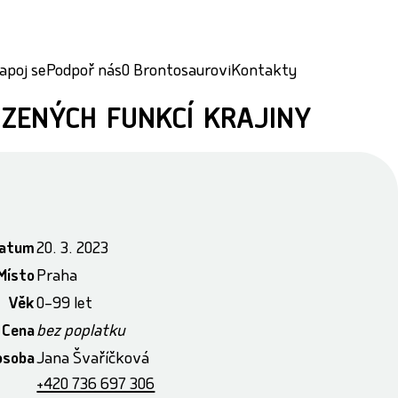
apoj se
Podpoř nás
O Brontosaurovi
Kontakty
zených funkcí krajiny
atum
20. 3. 2023
Místo
Praha
Věk
0–99 let
Cena
bez poplatku
osoba
Jana Švaříčková
+420 736 697 306