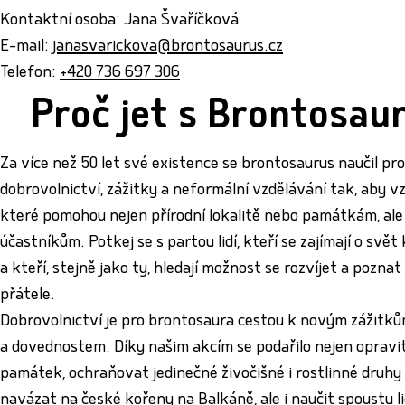
Kontaktní osoba: Jana Švaříčková
E-mail:
janasvarickova@brontosaurus.cz
Telefon:
+420 736 697 306
Proč jet s Brontosau
Za více než 50 let své existence se brontosaurus naučil pr
dobrovolnictví, zážitky a neformální vzdělávání tak, aby vz
které pomohou nejen přírodní lokalitě nebo památkám, ale i
účastníkům. Potkej se s partou lidí, kteří se zajímají o svě
a kteří, stejně jako ty, hledají možnost se rozvíjet a pozna
přátele.
Dobrovolnictví je pro brontosaura cestou k novým zážitků
a dovednostem. Díky našim akcím se podařilo nejen opravi
památek, ochraňovat jedinečné živočišné i rostlinné druhy
navázat na české kořeny na Balkáně, ale i naučit spoustu l