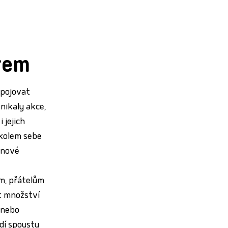
rem
opojovat
nikaly akce,
 jejich
t kolem sebe
t nové
m, přátelům
t množství
 nebo
idí spoustu