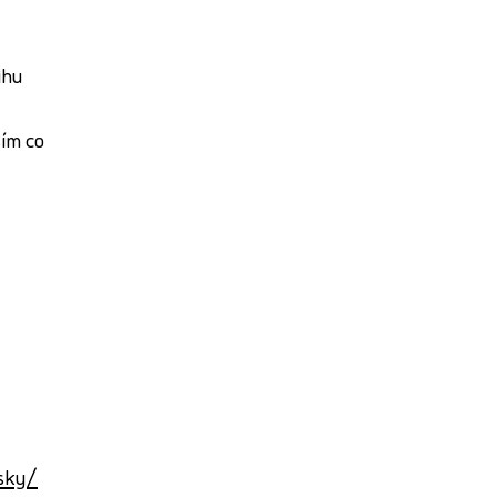
ihu
ím co
sky/