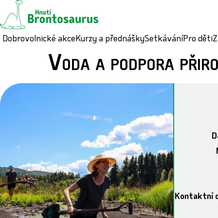
Dobrovolnické akce
Kurzy a přednášky
Setkávání
Pro děti
Z
Voda a podpora přiro
D
Kontaktní 