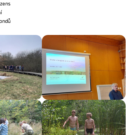
izens
í
Fondů