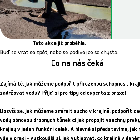
jednodenní
Tato akce již proběhla.
Buď se vrať se zpět, nebo se podívej
co se chystá
.
Co na nás čeká
Zajímá tě, jak můžeme podpořit přirozenou schopnost kraj
zadržovat vodu? Přijď si pro tipy od experta z praxe!
Dozvíš se, jak můžeme zmírnit sucho v krajině, podpořit za
vody obnovou drobných tůněk či jak propojit všechny prvk
krajiny v jeden funkční celek. A hlavně si představíme, jak 
vše v praxi - vyzkoušíš si, jak vytipovat, co krajině v dané