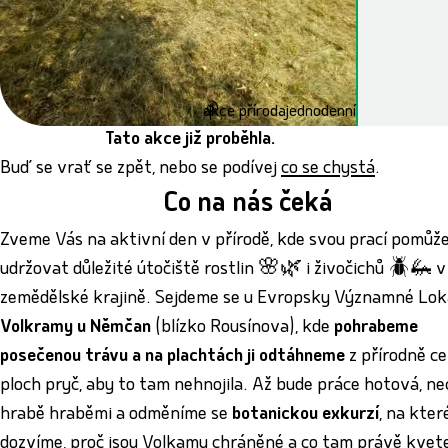
akce příroda
jednodenní
Tato akce již proběhla.
Buď se vrať se zpět, nebo se podívej
co se chystá
.
Co na nás čeká
Zveme Vás na aktivní den v přírodě, kde svou prací pomůž
udržovat důležité útočiště rostlin 🌸🌿 i živočichů 🪲🦗 v
zemědělské krajině. Sejdeme se u Evropsky Významné Lok
Volkramy u Němčan
(blízko Rousínova), kde
pohrabeme
posečenou trávu a na plachtách ji odtáhneme
z přírodně c
ploch pryč, aby to tam nehnojila. Až bude práce hotová, n
hrabě hraběmi a odměníme se
botanickou exkurzí
, na kter
dozvíme, proč jsou Volkamy chráněné a co tam právě kvet