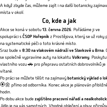
A když zbyde čas, můžeme zajít i na další botanicky zajíma
místa v okolí.
Co, kde a jak
Akce se koná v sobotu
13. června 2026
. Pořádáme ji ve
spolupráci s
ČSOP Hořepník
z Prostějova, který se už roky p
na systematické péči o toto krásné místo.
Sraz bude v
8:30 na vlakovém nádraží ve Slavkově u Brna
.
se společně vypravíme auty na lokalitu
Volkramy
. Poskytu
vlastního vozu 🚗 pro přepravu ostatních dobrovolníků je
vítané.
Po práci se můžete těšit na zajímavý
botanický výklad o lo
🏵️🌼 přímo od odborníka. Konec akce je plánován přibližn
hodin.
Po dobu akce bude
zajištěno pracovní nářadí a nealkoholick
Jídlo je na vás samotných. Vhodné oblečení a obuv přizpů