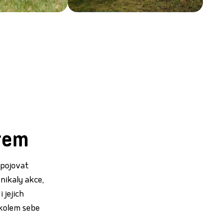
rem
opojovat
nikaly akce,
 jejich
t kolem sebe