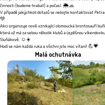
činnosti (budeme hrabat) a počasí. 🌦️🧢
V případě jakýchkoli dotazů se nebojte kontaktovat Petr
💚
Akci organizuje nově vznikající olomoucká brontosauří buň
která už má za sebou několik klubů a úspěšnou víkendovk
Sluňákově. ☺️☀️
Hodí se nám každá ruka a všichni jste moc vítaní! 💪💗
Malá ochutnávka