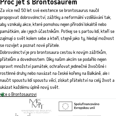
Proč jet s Brontosaurem
Za více než 50 let své existence se brontosaurus naučil
propojovat dobrovolnictví, zážitky a neformální vzdělávání tak,
aby vznikaly akce, které pomohou nejen přírodní lokalitě nebo
památkám, ale i jejich účastníkům. Potkej se s partou lidí, kteří se
zajímají o svět kolem sebe a kteří, stejně jako ty, hledají možnost
se rozvíjet a poznat nové přátele.
Dobrovolnictví je pro brontosaura cestou k novým zážitkům,
přátelům a dovednostem. Díky našim akcím se podařilo nejen
opravit množství památek, ochraňovat jedinečné živočišné i
rostlinné druhy nebo navázat na české kořeny na Balkáně, ale i
naučit spoustu lidí spoustu věcí, získat přátelství na celý život a
ukázat každému úplně nový svět.
více o Brontosaurovi