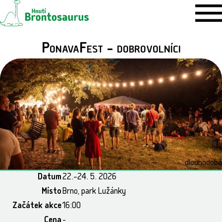
PonavaFest - dobrovolníci
dlouhodobá
Datum
22.–24. 5. 2026
Místo
Brno, park Lužánky
Začátek akce
16:00
Cena
-