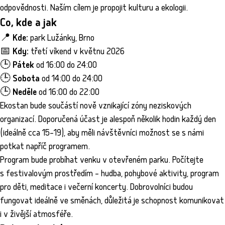
odpovědnosti. Naším cílem je propojit kulturu a ekologii.
Co, kde a jak
📍
Kde:
park Lužánky, Brno
📅
Kdy:
třetí víkend v květnu 2026
🕒
Pátek
od 16:00 do 24:00
🕒
Sobota
od 14:00 do 24:00
🕒
Neděle
od 16:00 do 22:00
Ekostan bude součástí nově vznikající zóny neziskových
organizací. Doporučená účast je alespoň několik hodin každý den
(ideálně cca 15–19), aby měli návštěvníci možnost se s námi
potkat napříč programem.
Program bude probíhat venku v otevřeném parku. Počítejte
s festivalovým prostředím – hudba, pohybové aktivity, program
pro děti, meditace i večerní koncerty. Dobrovolníci budou
fungovat ideálně ve směnách, důležitá je schopnost komunikovat
i v živější atmosféře.