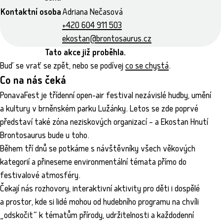
Kontaktní osoba
Adriana Nečasová
+420 604 911 503
ekostan@brontosaurus.cz
Tato akce již proběhla.
Buď se vrať se zpět, nebo se podívej
co se chystá
.
Co na nás čeká
PonavaFest je třídenní open-air festival nezávislé hudby, umění
a kultury v brněnském parku Lužánky. Letos se zde poprvé
představí také zóna neziskových organizací – a Ekostan Hnutí
Brontosaurus bude u toho.
Během tří dnů se potkáme s návštěvníky všech věkových
kategorií a přineseme environmentální témata přímo do
festivalové atmosféry.
Čekají nás rozhovory, interaktivní aktivity pro děti i dospělé
a prostor, kde si lidé mohou od hudebního programu na chvíli
„odskočit“ k tématům přírody, udržitelnosti a každodenní