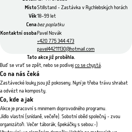
Místo
Stillstand - Zastávka v Rychlebských horách
Věk
18–99 let
Cena
bez poplatku
Kontaktní osoba
Pavel Novák
+420 775 344 473
pavel44211130@hotmail.com
Tato akce již proběhla.
Buď se vrať se zpět, nebo se podívej
co se chystá
.
Co na nás čeká
Zastávecké louky jsou již pokoseny. Nyní je třeba trávu shrabat
a odvézt na komposty.
Co, kde a jak
Akce je pracovní s minimem doprovodného programu.
Jídlo vlastní (snídaně, večeře). Sobotní oběd společný - zvou
organizátoři. Večer táborák, špekáčky s sebou:-)