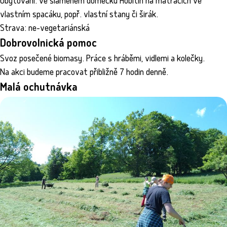
Ubytování: ve slaměném domečku Hobitín na matracích ve
vlastním spacáku, popř. vlastní stany či širák.
Strava: ne-vegetariánská
Dobrovolnická pomoc
Svoz posečené biomasy. Práce s hráběmi, vidlemi a kolečky.
Na akci budeme pracovat přibližně 7 hodin denně.
Malá ochutnávka