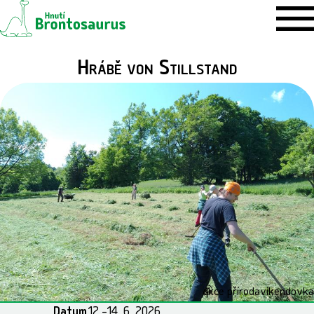
Hrábě von Stillstand
akce příroda
víkendovka
Datum
12.–14. 6. 2026