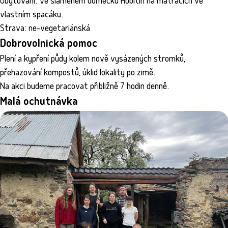
Ubytování: Ve slaměném domečku Hobitín na matracích ve
vlastním spacáku.
Strava: ne-vegetariánská
Dobrovolnická pomoc
Plení a kypření půdy kolem nově vysázených stromků,
přehazování kompostů, úklid lokality po zimě.
Na akci budeme pracovat přibližně 7 hodin denně.
Malá ochutnávka