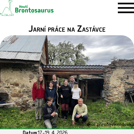
Jarní práce na Zastávce
akce příroda
víkendovka
Datum
17.–19. 4. 2026