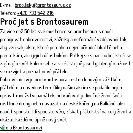
E-mail:
brdo.lisky@brontosaurus.cz
Telefon:
+420 733 542 216
Proč jet s Brontosaurem
Za více než 50 let své existence se brontosaurus naučil
propojovat dobrovolnictví, zážitky a neformální vzdělávání tak,
aby vznikaly akce, které pomohou nejen přírodní lokalitě nebo
památkám, ale i jejich účastníkům. Potkej se s partou lidí, kteří se
zajímají o svět kolem sebe a kteří, stejně jako ty, hledají možnost
se rozvíjet a poznat nové přátele.
Dobrovolnictví je pro brontosaura cestou k novým zážitkům,
přátelům a dovednostem. Díky našim akcím se podařilo nejen
opravit množství památek, ochraňovat jedinečné živočišné i
rostlinné druhy nebo navázat na české kořeny na Balkáně, ale i
naučit spoustu lidí spoustu věcí, získat přátelství na celý život a
ukázat každému úplně nový svět.
více o Brontosaurovi