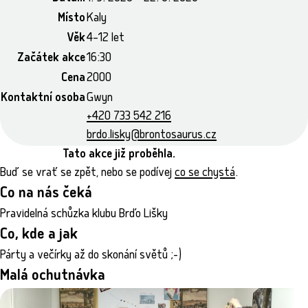
Místo
Kaly
Věk
4–12 let
Začátek akce
16:30
Cena
2000
Kontaktní osoba
Gwyn
+420 733 542 216
brdo.lisky@brontosaurus.cz
Tato akce již proběhla.
Buď se vrať se zpět, nebo se podívej
co se chystá
.
Co na nás čeká
Pravidelná schůzka klubu Brďo Lišky
Co, kde a jak
Párty a večírky až do skonání světů ;-)
Malá ochutnávka