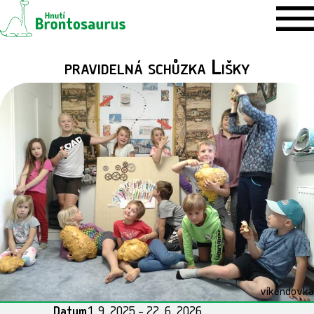
pravidelná schůzka Lišky
víkendovka
Datum
1. 9. 2025 – 22. 6. 2026