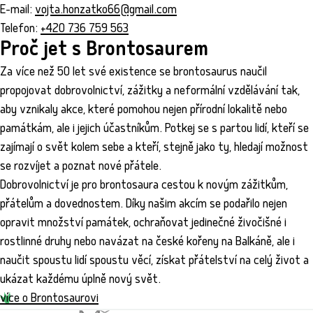
E-mail:
vojta.honzatko66@gmail.com
Telefon:
+420 736 759 563
Proč jet s Brontosaurem
Za více než 50 let své existence se brontosaurus naučil
propojovat dobrovolnictví, zážitky a neformální vzdělávání tak,
aby vznikaly akce, které pomohou nejen přírodní lokalitě nebo
památkám, ale i jejich účastníkům. Potkej se s partou lidí, kteří se
zajímají o svět kolem sebe a kteří, stejně jako ty, hledají možnost
se rozvíjet a poznat nové přátele.
Dobrovolnictví je pro brontosaura cestou k novým zážitkům,
přátelům a dovednostem. Díky našim akcím se podařilo nejen
opravit množství památek, ochraňovat jedinečné živočišné i
rostlinné druhy nebo navázat na české kořeny na Balkáně, ale i
naučit spoustu lidí spoustu věcí, získat přátelství na celý život a
ukázat každému úplně nový svět.
více o Brontosaurovi