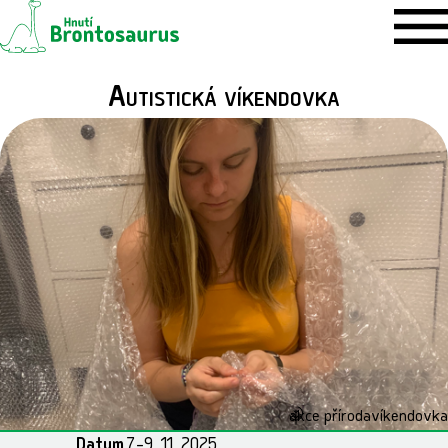
Autistická víkendovka
akce příroda
víkendovka
Datum
7.–9. 11. 2025