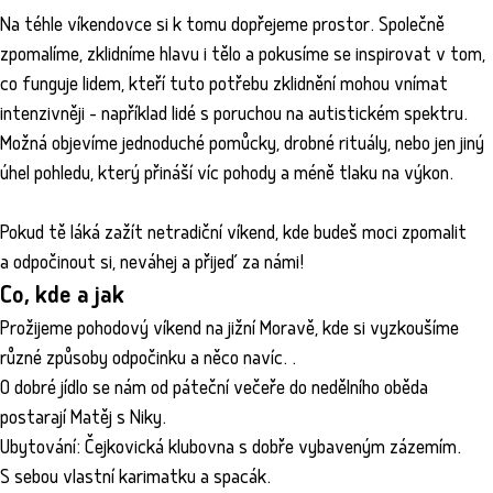
Na téhle víkendovce si k tomu dopřejeme prostor. Společně
zpomalíme, zklidníme hlavu i tělo a pokusíme se inspirovat v tom,
co funguje lidem, kteří tuto potřebu zklidnění mohou vnímat
intenzivněji - například lidé s poruchou na autistickém spektru.
Možná objevíme jednoduché pomůcky, drobné rituály, nebo jen jiný
úhel pohledu, který přináší víc pohody a méně tlaku na výkon.
Pokud tě láká zažít netradiční víkend, kde budeš moci zpomalit
a odpočinout si, neváhej a přijeď za námi!
Co, kde a jak
Prožijeme pohodový víkend na jižní Moravě, kde si vyzkoušíme
různé způsoby odpočinku a něco navíc. .
O dobré jídlo se nám od páteční večeře do nedělního oběda
postarají Matěj s Niky.
Ubytování: Čejkovická klubovna s dobře vybaveným zázemím.
S sebou vlastní karimatku a spacák.