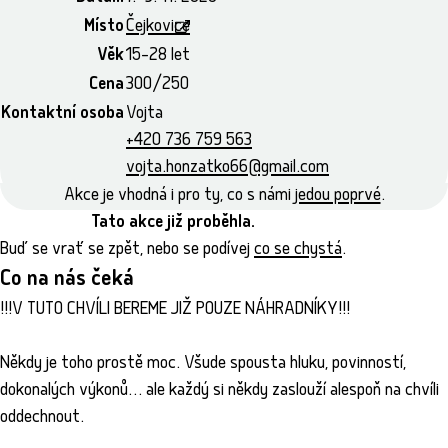
Místo
Čejkovice
Věk
15–28 let
Cena
300/250
Kontaktní osoba
Vojta
+420 736 759 563
vojta.honzatko66@gmail.com
Akce je vhodná i pro ty, co s námi
jedou poprvé
.
Tato akce již proběhla.
Buď se vrať se zpět, nebo se podívej
co se chystá
.
Co na nás čeká
!!!V TUTO CHVÍLI BEREME JIŽ POUZE NÁHRADNÍKY!!!
Někdy je toho prostě moc. Všude spousta hluku, povinností,
dokonalých výkonů… ale každý si někdy zaslouží alespoň na chvíli
oddechnout.