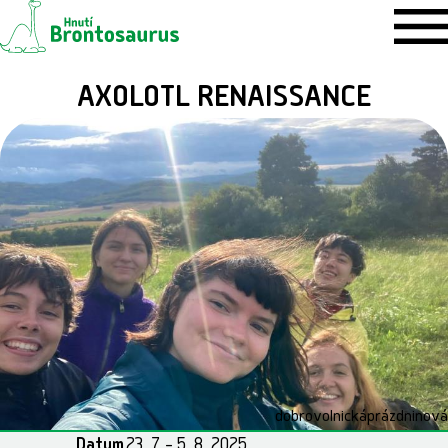
AXOLOTL RENAISSANCE
dobrovolnická
prázdninová
Datum
23. 7. – 5. 8. 2025