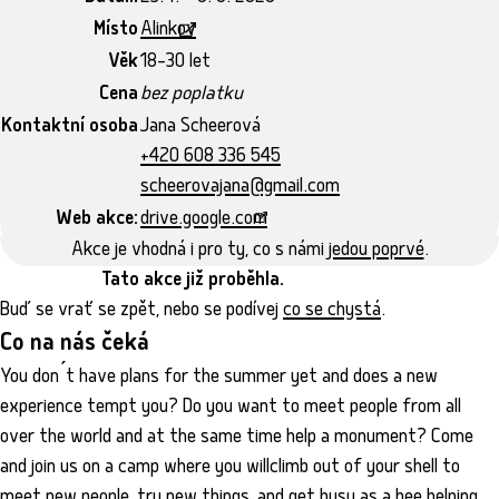
Místo
Alinkov
Věk
18–30 let
Cena
bez poplatku
Kontaktní osoba
Jana Scheerová
+420 608 336 545
scheerovajana@gmail.com
Web akce:
drive.google.com
Akce je vhodná i pro ty, co s námi
jedou poprvé
.
Tato akce již proběhla.
Buď se vrať se zpět, nebo se podívej
co se chystá
.
Co na nás čeká
You don ́t have plans for the summer yet and does a new
experience tempt you? Do you want to meet people from all
over the world and at the same time help a monument? Come
and join us on a camp where you willclimb out of your shell to
meet new people, try new things, and get busy as a bee helping