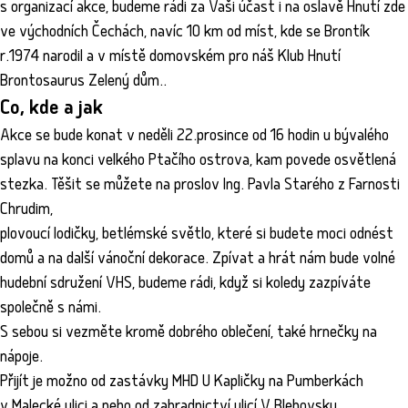
s organizací akce, budeme rádi za Vaši účast i na oslavě Hnutí zde
ve východních Čechách, navíc 10 km od míst, kde se Brontík
r.1974 narodil a v místě domovském pro náš Klub Hnutí
Brontosaurus Zelený dům..
Co, kde a jak
Akce se bude konat v neděli 22.prosince od 16 hodin u bývalého
splavu na konci velkého Ptačího ostrova, kam povede osvětlená
stezka. Těšit se můžete na proslov Ing. Pavla Starého z Farnosti
Chrudim,
plovoucí lodičky, betlémské světlo, které si budete moci odnést
domů a na další vánoční dekorace. Zpívat a hrát nám bude volné
hudební sdružení VHS, budeme rádi, když si koledy zazpíváte
společně s námi.
S sebou si vezměte kromě dobrého oblečení, také hrnečky na
nápoje.
Přijít je možno od zastávky MHD U Kapličky na Pumberkách
v Malecké ulici a nebo od zahradnictví ulicí V Blehovsku.