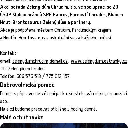
Akci pořádá Zelený dům Chrudim, z.s. ve spolupráci se ZO
ČSOP Klub ochránců SPR Habrov, Farností Chrudim, Klubem
Hnutí Brontosaurus Zelený dům a partnery.
Akce je podpořena městem Chrudim, Pardubickým krajem
a Hnutím Brontosaurus a uskuteční se za každého počasí.
Kontakt:
email:
zelenydumchrudim@email.cz
,
www.zelenydum.estranky.cz
fb: Zelenydumchrudim
Telefon: 606 576 513 / 775 012 157
Dobrovolnická pomoc
Pomoc s přípravou osvětlení parku, se stoly, várnicemi, organizací
atp. .
Na akci budeme pracovat přibližně 3 hodiny denně.
Malá ochutnávka