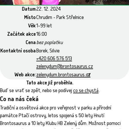
akce příroda
jednodenní
Datum
22. 12. 2024
Místo
Chrudim - Park Střelnice
Věk
1–99 let
Začátek akce
16:00
Cena
bez poplatku
Kontaktní osoba
Borek, Silvie
+420 606 576 513
zelenydum@brontosaurus.cz
Web akce:
zelenydum.brontosaurus.cz
Tato akce již proběhla.
Buď se vrať se zpět, nebo se podívej
co se chystá
.
Co na nás čeká
Tradiční a osvětová akce pro veřejnost v parku a přírodní
památce Ptačí ostrovy, letos spojená s 50 lety Hnutí
Brontosaurus a 10 lety Klubu HB Zelený dům. Možnost pomoci