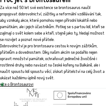
Proč jet s Brontosaurem
Za více než 50 let své existence se brontosaurus naučil
propojovat dobrovolnictví, zážitky a neformální vzdělávání tak,
aby vznikaly akce, které pomohou nejen přírodní lokalitě nebo
památkám, ale i jejich účastníkům. Potkej se s partou lidí, kteří se
zajímají o svět kolem sebe a kteří, stejně jako ty, hledají možnost
se rozvíjet a poznat nové přátele.
Dobrovolnictví je pro brontosaura cestou k novým zážitkům,
přátelům a dovednostem. Díky našim akcím se podařilo nejen
opravit množství památek, ochraňovat jedinečné živočišné i
rostlinné druhy nebo navázat na české kořeny na Balkáně, ale i
naučit spoustu lidí spoustu věcí, získat přátelství na celý život a
ukázat každému úplně nový svět.
více o Brontosaurovi