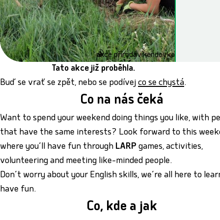
akce příroda
víkendovka
Tato akce již proběhla.
Buď se vrať se zpět, nebo se podívej
co se chystá
.
Co na nás čeká
Want to spend your weekend doing things you like, with p
that have the same interests? Look forward to this wee
where you’ll have fun through
LARP
games, activities,
volunteering and meeting like-minded people.
Don’t worry about your English skills, we’re all here to lea
have fun.
Co, kde a jak