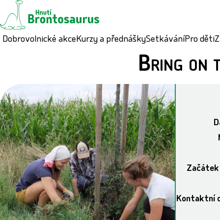
Dobrovolnické akce
Kurzy a přednášky
Setkávání
Pro děti
Z
Bring on 
D
Začátek
Kontaktní 