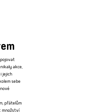
rem
opojovat
nikaly akce,
 jejich
t kolem sebe
t nové
m, přátelům
t množství