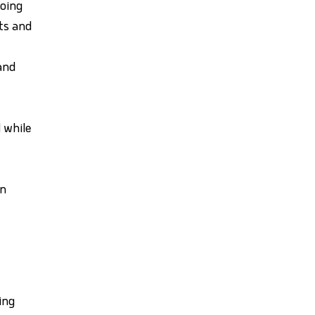
doing
ts and
and
 while
wn
ing