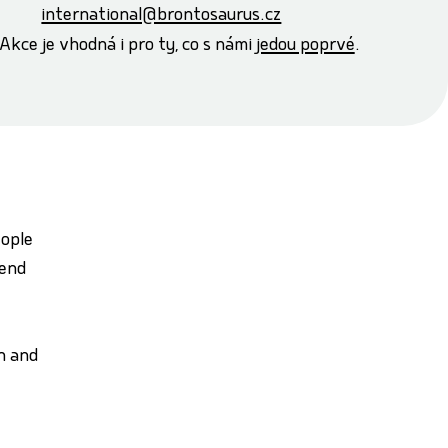
international@brontosaurus.cz
Akce je vhodná i pro ty, co s námi
jedou poprvé
.
eople
kend
rn and