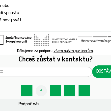
 nebo
idí spoustu
ně nový svět.
Děkujeme za podporu
všem našim partnerům
.
Chceš zůstat v kontaktu?
DOSTÁV
Podpoř nás