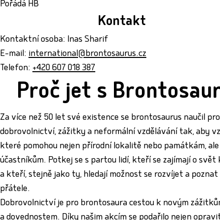
Pořádá HB
Kontakt
Kontaktní osoba: Inas Sharif
E-mail:
international@brontosaurus.cz
Telefon:
+420 607 018 387
Proč jet s Brontosau
Za více než 50 let své existence se brontosaurus naučil pr
dobrovolnictví, zážitky a neformální vzdělávání tak, aby vz
které pomohou nejen přírodní lokalitě nebo památkám, ale i
účastníkům. Potkej se s partou lidí, kteří se zajímají o svě
a kteří, stejně jako ty, hledají možnost se rozvíjet a pozna
přátele.
Dobrovolnictví je pro brontosaura cestou k novým zážitků
a dovednostem. Díky našim akcím se podařilo nejen opravi