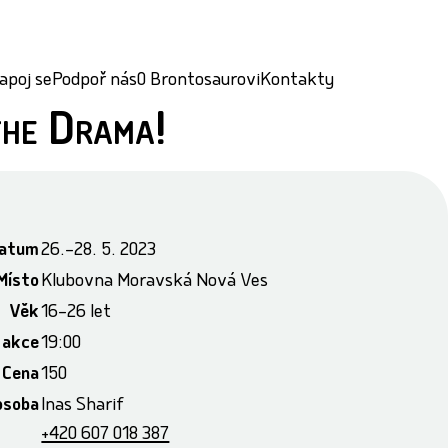
apoj se
Podpoř nás
O Brontosaurovi
Kontakty
the Drama!
atum
26.–28. 5. 2023
Místo
Klubovna Moravská Nová Ves
Věk
16–26 let
 akce
19:00
Cena
150
osoba
Inas Sharif
+420 607 018 387