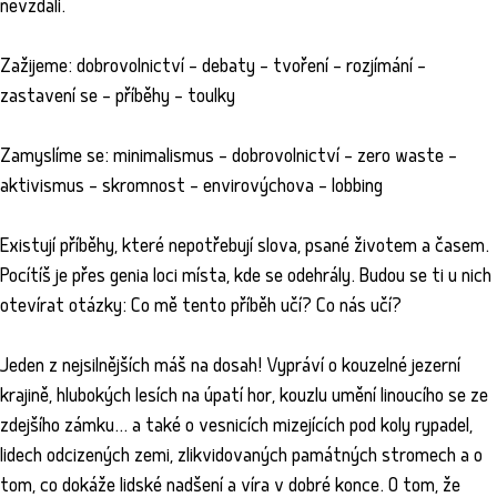
nevzdali.
Zažijeme: dobrovolnictví – debaty – tvoření – rozjímání –
zastavení se – příběhy – toulky
Zamyslíme se: minimalismus – dobrovolnictví – zero waste –
aktivismus – skromnost – envirovýchova – lobbing
Existují příběhy, které nepotřebují slova, psané životem a časem.
Pocítíš je přes genia loci místa, kde se odehrály. Budou se ti u nich
otevírat otázky: Co mě tento příběh učí? Co nás učí?
Jeden z nejsilnějších máš na dosah! Vypráví o kouzelné jezerní
krajině, hlubokých lesích na úpatí hor, kouzlu umění linoucího se ze
zdejšího zámku... a také o vesnicích mizejících pod koly rypadel,
lidech odcizených zemi, zlikvidovaných památných stromech a o
tom, co dokáže lidské nadšení a víra v dobré konce. O tom, že