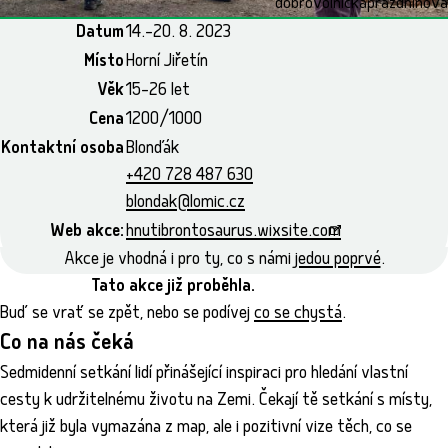
dobrovolnická
prázdninová
Datum
14.–20. 8. 2023
Místo
Horní Jiřetín
Věk
15–26 let
Cena
1200/1000
Kontaktní osoba
Blonďák
+420 728 487 630
blondak@lomic.cz
Web akce:
hnutibrontosaurus.wixsite.com
Akce je vhodná i pro ty, co s námi
jedou poprvé
.
Tato akce již proběhla.
Buď se vrať se zpět, nebo se podívej
co se chystá
.
Co na nás čeká
Sedmidenní setkání lidí přinášející inspiraci pro hledání vlastní
cesty k udržitelnému životu na Zemi. Čekají tě setkání s místy,
která již byla vymazána z map, ale i pozitivní vize těch, co se