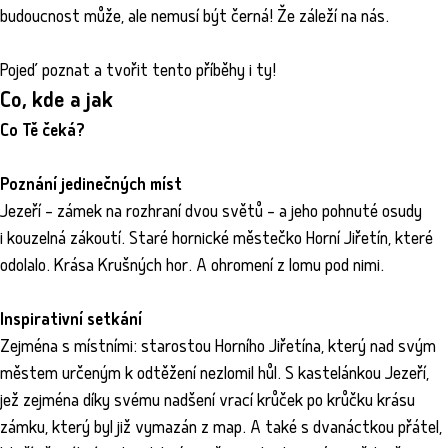
budoucnost může, ale nemusí být černá! Že záleží na nás.
Pojeď poznat a tvořit tento příběhy i ty!
Co, kde a jak
Co Tě čeká?
Poznání jedinečných míst
Jezeří – zámek na rozhraní dvou světů – a jeho pohnuté osudy
i kouzelná zákoutí. Staré hornické městečko Horní Jiřetín, které
odolalo. Krása Krušných hor. A ohromení z lomu pod nimi.
Inspirativní setkání
Zejména s místními: starostou Horního Jiřetína, který nad svým
městem určeným k odtěžení nezlomil hůl. S kastelánkou Jezeří,
jež zejména díky svému nadšení vrací krůček po krůčku krásu
zámku, který byl již vymazán z map. A také s dvanáctkou přátel,