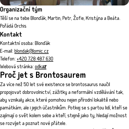
Organizační tým
Těší se na tebe Blonďák, Martin, Petr, Žofie, Kristýna a Beáta.
Pořádá Orchis
Kontakt
Kontaktní osoba: Blonďák
E-mail:
blondak@lomic.cz
Telefon:
+420 728 487 630
Webová stránka:
odkaz
Proč jet s Brontosaurem
Za více než 50 let své existence se brontosaurus naučil
propojovat dobrovolnictví, zážitky a neformální vzdělávání tak,
aby vznikaly akce, které pomohou nejen přírodní lokalitě nebo
památkám, ale i jejich účastníkům. Potkej se s partou lidí, kteří se
zajímají o svět kolem sebe a kteří, stejně jako ty, hledají možnost
se rozvíjet a poznat nové přátele.