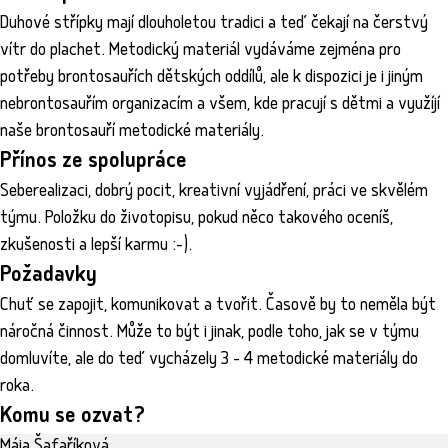
Duhové střípky mají dlouholetou tradici a teď čekají na čerstvý
vítr do plachet. Metodický materiál vydáváme zejména pro
potřeby brontosauřích dětských oddílů, ale k dispozici je i jiným
nebrontosauřím organizacím a všem, kde pracují s dětmi a využíjí
naše brontosauří metodické materiály.
Přínos ze spolupráce
Seberealizaci, dobrý pocit, kreativní vyjádření, práci ve skvělém
týmu. Položku do životopisu, pokud něco takového oceníš,
zkušenosti a lepší karmu :-).
Požadavky
Chuť se zapojit, komunikovat a tvořit. Časově by to neměla být
náročná činnost. Může to být i jinak, podle toho, jak se v týmu
domluvíte, ale do teď vycházely 3 - 4 metodické materiály do
roka.
Komu se ozvat?
Mája Šafaříková