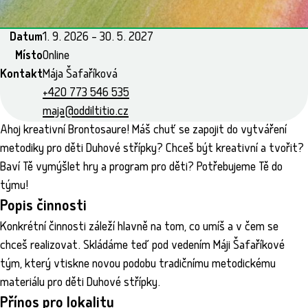
Datum
1. 9. 2026 – 30. 5. 2027
Místo
Online
Kontakt
Mája Šafaříková
+420 773 546 535
maja@oddiltitio.cz
Ahoj kreativní Brontosaure! Máš chuť se zapojit do vytváření
metodiky pro děti Duhové střípky? Chceš být kreativní a tvořit?
Baví Tě vymýšlet hry a program pro děti? Potřebujeme Tě do
týmu!
Popis činnosti
Konkrétní činnosti záleží hlavně na tom, co umíš a v čem se
chceš realizovat. Skládáme teď pod vedením Máji Šafaříkové
tým, který vtiskne novou podobu tradičnímu metodickému
materiálu pro děti Duhové střípky.
Přínos pro lokalitu